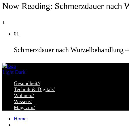
Now Reading:
Schmerzdauer nach W
1
01
Schmerzdauer nach Wurzelbehandlung – 
Light
Dark
Gesundheit
//
Technik & Digital
//
Wohnen
//
Wissen
//
Magazin
//
Home