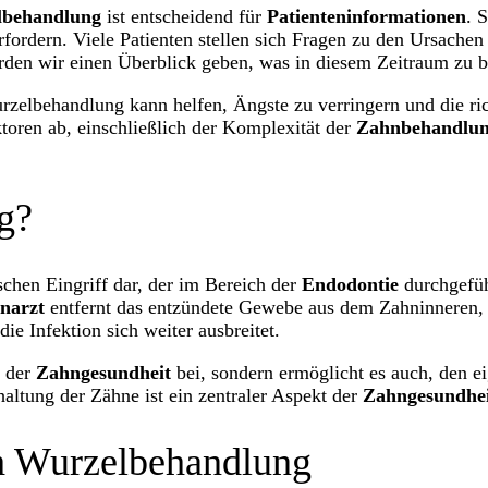
lbehandlung
ist entscheidend für
Patienteninformationen
. 
rfordern. Viele Patienten stellen sich Fragen zu den Ursache
rden wir einen Überblick geben, was in diesem Zeitraum zu be
zelbehandlung kann helfen, Ängste zu verringern und die ric
toren ab, einschließlich der Komplexität der
Zahnbehandlu
g?
chen Eingriff dar, der im Bereich der
Endodontie
durchgefüh
narzt
entfernt das entzündete Gewebe aus dem Zahninneren,
 die Infektion sich weiter ausbreitet.
g der
Zahngesundheit
bei, sondern ermöglicht es auch, den ei
altung der Zähne ist ein zentraler Aspekt der
Zahngesundhe
h Wurzelbehandlung