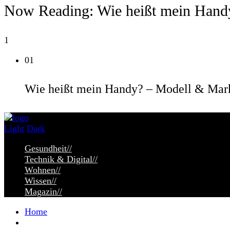
Now Reading:
Wie heißt mein Hand
1
01
Wie heißt mein Handy? – Modell & Mar
Light
Dark
Gesundheit
//
Technik & Digital
//
Wohnen
//
Wissen
//
Magazin
//
Home