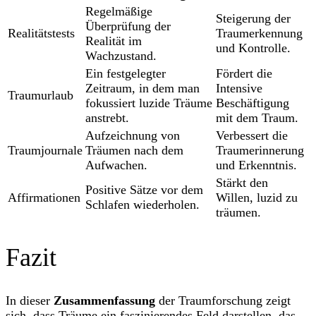
Regelmäßige
Steigerung der
Überprüfung der
Realitätstests
Traumerkennung
Realität im
und Kontrolle.
Wachzustand.
Ein festgelegter
Fördert die
Zeitraum, in dem man
Intensive
Traumurlaub
fokussiert luzide Träume
Beschäftigung
anstrebt.
mit dem Traum.
Aufzeichnung von
Verbessert die
Traumjournale
Träumen nach dem
Traumerinnerung
Aufwachen.
und Erkenntnis.
Stärkt den
Positive Sätze vor dem
Affirmationen
Willen, luzid zu
Schlafen wiederholen.
träumen.
Fazit
In dieser
Zusammenfassung
der Traumforschung zeigt
sich, dass Träume ein faszinierendes Feld darstellen, das