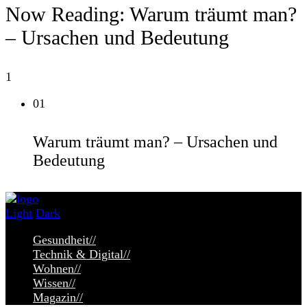
Now Reading:
Warum träumt man?
– Ursachen und Bedeutung
1
01
Warum träumt man? – Ursachen und
Bedeutung
Light
Dark
Gesundheit
//
Technik & Digital
//
Wohnen
//
Wissen
//
Magazin
//