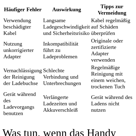
Tipps zur
Häufiger Fehler
Auswirkung
Vermeidung
Verwendung
Langsame
Kabel regelmäßig
beschädigter
Ladegeschwindigkeit
auf Schäden
Kabel
und Sicherheitsrisiko
überprüfen
Originale oder
Nutzung
Inkompatibilität
zertifizierte
unkorrigierter
führt zu
Adapter
Adapter
Ladeproblemen
verwenden
Regelmäßige
Vernachlässigung
Schlechte
Reinigung mit
der Reinigung
Verbindung und
einem weichen,
der Ladebuchse
Unterbrechungen
trockenen Tuch
Gerät während
Verlängerte
Gerät während des
des
Ladezeiten und
Ladens nicht
Ladevorgangs
Akkuverschleiß
nutzen
benutzen
Was tun, wenn das Handy