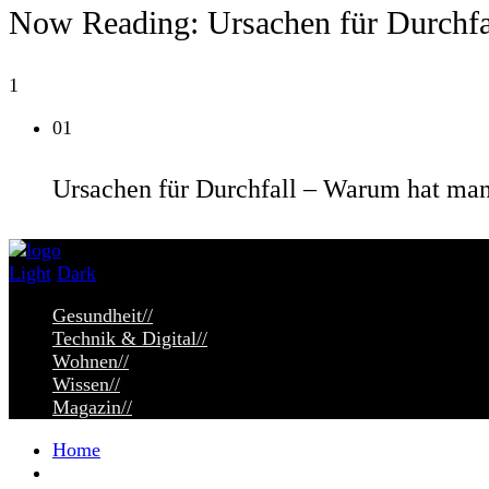
Now Reading:
Ursachen für Durchf
1
01
Ursachen für Durchfall – Warum hat man
Light
Dark
Gesundheit
//
Technik & Digital
//
Wohnen
//
Wissen
//
Magazin
//
Home