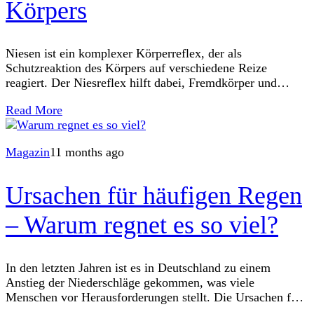
Körpers
Niesen ist ein komplexer Körperreflex, der als
Schutzreaktion des Körpers auf verschiedene Reize
reagiert. Der Niesreflex hilft dabei, Fremdkörper und
Reizstoffe aus den Atemwegen zu entfernen und spielt eine
Read More
essenzielle
Magazin
11 months ago
Ursachen für häufigen Regen
– Warum regnet es so viel?
In den letzten Jahren ist es in Deutschland zu einem
Anstieg der Niederschläge gekommen, was viele
Menschen vor Herausforderungen stellt. Die Ursachen für
Regen sind vielschichtig und reichen von natürlichen