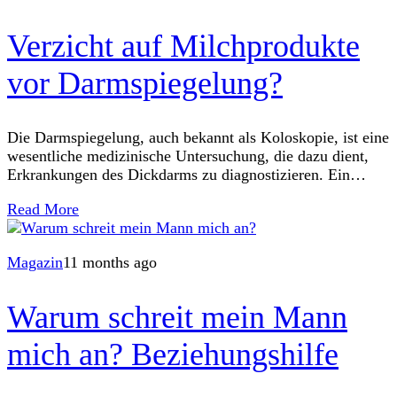
Verzicht auf Milchprodukte
vor Darmspiegelung?
Die Darmspiegelung, auch bekannt als Koloskopie, ist eine
wesentliche medizinische Untersuchung, die dazu dient,
Erkrankungen des Dickdarms zu diagnostizieren. Ein
wichtiger Aspekt der Vorbereitung auf diese Untersuchung
Read More
ist der Verzicht
Magazin
11 months ago
Warum schreit mein Mann
mich an? Beziehungshilfe