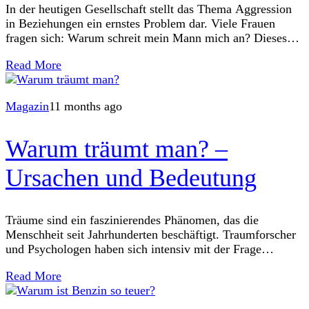
In der heutigen Gesellschaft stellt das Thema Aggression
in Beziehungen ein ernstes Problem dar. Viele Frauen
fragen sich: Warum schreit mein Mann mich an? Dieses
Schreien kann eine erhebliche emotionale
Read More
Magazin
11 months ago
Warum träumt man? –
Ursachen und Bedeutung
Träume sind ein faszinierendes Phänomen, das die
Menschheit seit Jahrhunderten beschäftigt. Traumforscher
und Psychologen haben sich intensiv mit der Frage
auseinandergesetzt, warum wir träumen und welche
Read More
Bedeutung unsere Träume haben.