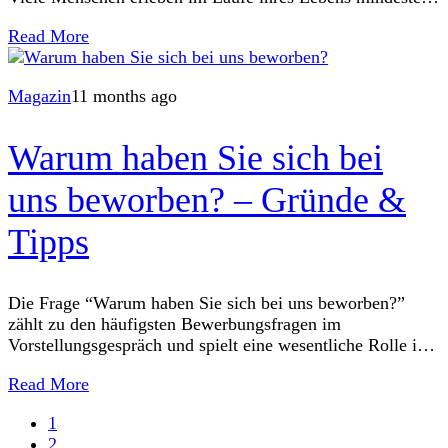
einmal eine derartige Blutunterlaufung. In
Read More
Magazin
11 months ago
Warum haben Sie sich bei
uns beworben? – Gründe &
Tipps
Die Frage “Warum haben Sie sich bei uns beworben?”
zählt zu den häufigsten Bewerbungsfragen im
Vorstellungsgespräch und spielt eine wesentliche Rolle im
Rekrutierungsprozess. Ihre Antwort gibt
Read More
Personalverantwortlichen wertvolle Einblicke in
1
2