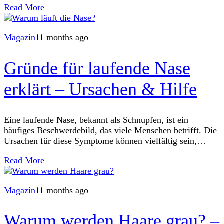
Read More
Magazin
11 months ago
Gründe für laufende Nase
erklärt – Ursachen & Hilfe
Eine laufende Nase, bekannt als Schnupfen, ist ein
häufiges Beschwerdebild, das viele Menschen betrifft. Die
Ursachen für diese Symptome können vielfältig sein,
darunter Allergien, Infektionen und Umweltfaktoren. Eine
Read More
gesunde Nasenschleimhaut
Magazin
11 months ago
Warum werden Haare grau? –