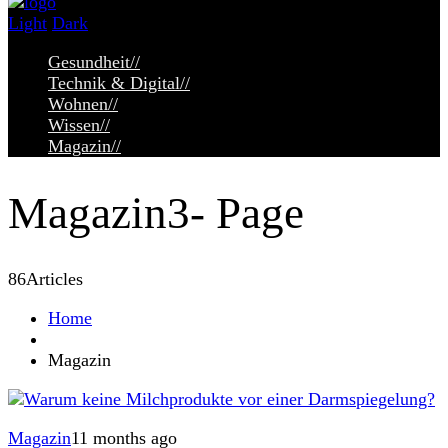
Light
Dark
Gesundheit
//
Technik & Digital
//
Wohnen
//
Wissen
//
Magazin
//
Magazin
3- Page
86
Articles
Home
Magazin
Magazin
11 months ago