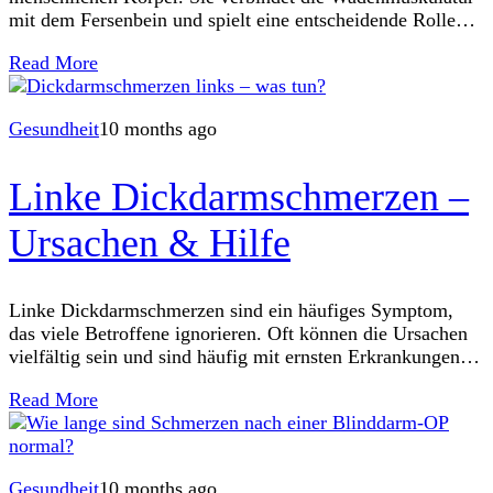
mit dem Fersenbein und spielt eine entscheidende Rolle
bei Bewegungsabläufen wie Gehen, Laufen und Springen.
Read More
Gesundheit
10 months ago
Linke Dickdarmschmerzen –
Ursachen & Hilfe
Linke Dickdarmschmerzen sind ein häufiges Symptom,
das viele Betroffene ignorieren. Oft können die Ursachen
vielfältig sein und sind häufig mit ernsten Erkrankungen
wie Divertikulitis oder chronisch entzündlichen
Read More
Darmerkrankungen verbunden. In
Gesundheit
10 months ago