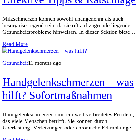
Milzschmerzen können sowohl unangenehm als auch
besorgniserregend sein, da sie oft auf zugrunde liegende
Gesundheitsprobleme hinweisen. In dieser Sektion bieten
wir Ihnen umfassende Informationen und wertvolle Tipps,
Read More
um Beschwerden zu
Gesundheit
11 months ago
Handgelenkschmerzen – was
hilft? Sofortmaßnahmen
Handgelenkschmerzen sind ein weit verbreitetes Problem,
das viele Menschen betrifft. Sie können durch
Überlastung, Verletzungen oder chronische Erkrankungen
hervorgerufen werden. Es ist wichtig, geeignete
Read More