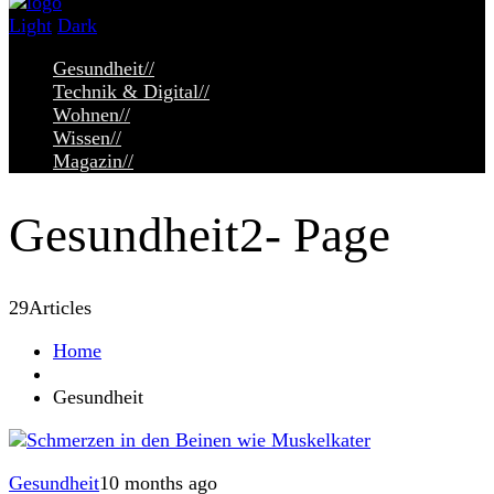
Light
Dark
Gesundheit
//
Technik & Digital
//
Wohnen
//
Wissen
//
Magazin
//
Gesundheit
2- Page
29
Articles
Home
Gesundheit
Gesundheit
10 months ago