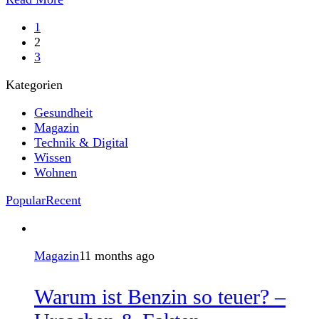
Sofortmaßnahmen zu ergreifen, um sowohl die
1
2
3
Kategorien
Gesundheit
Magazin
Technik & Digital
Wissen
Wohnen
Popular
Recent
Magazin
11 months ago
Warum ist Benzin so teuer? –