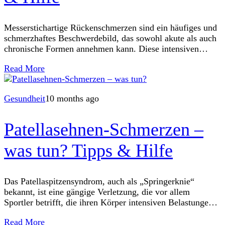
Messerstichartige Rückenschmerzen sind ein häufiges und
schmerzhaftes Beschwerdebild, das sowohl akute als auch
chronische Formen annehmen kann. Diese intensiven
Schmerzen in der Lendenwirbelsäule können das tägliche
Read More
Leben stark beeinträchtigen. Eine
Gesundheit
10 months ago
Patellasehnen-Schmerzen –
was tun? Tipps & Hilfe
Das Patellaspitzensyndrom, auch als „Springerknie“
bekannt, ist eine gängige Verletzung, die vor allem
Sportler betrifft, die ihren Körper intensiven Belastungen
aussetzen. Basketballspieler, Volleyballer und Läufer sind
Read More
häufig von Patellasehnen-Schmerzen betroffen.