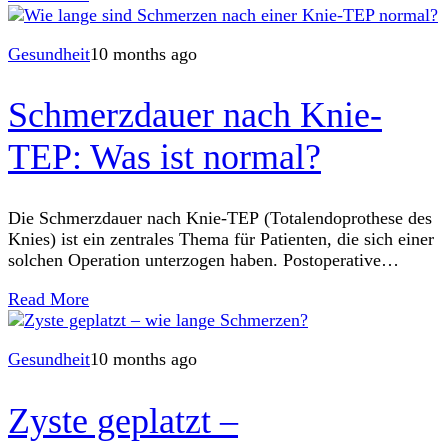
Gesundheit
10 months ago
Schmerzdauer nach Knie-
TEP: Was ist normal?
Die Schmerzdauer nach Knie-TEP (Totalendoprothese des
Knies) ist ein zentrales Thema für Patienten, die sich einer
solchen Operation unterzogen haben. Postoperative
Schmerzen sind häufig und variieren erheblich von Person
Read More
zu
Gesundheit
10 months ago
Zyste geplatzt –